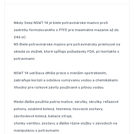
Nikdy Seez NSWT 14 je biele potravinárske mazivo proti
zadretiu formulovaného s PTFE pre maximálne mazanie až do
246 oC.
NS Biele potravinárske mazivo pre potravinársky priemysel sa
skladá zo zložiek, ktoré spĺňajú požiadavky FDA, pri kontakte s
potravinami.
NSWT 14 udržiava dlhšie práce s menším opotrebením,
zabraňuje korózii a odoláva vymývaniu vodou a chemikáliami.
Vhodný pre rúrkové závity používané s pitnou vodou.
Medzi ďalšie použitia patria matice, skrutky, skrutky, reťazové
pohony, ozubené kolesá, tesnenia, lisovacie zostavy,
závitovkové kolesá, baliace stroje,
stonky ventilov, zostavy a ďalšie rôzne služby v závodoch na
manipuláciu s potravinami.