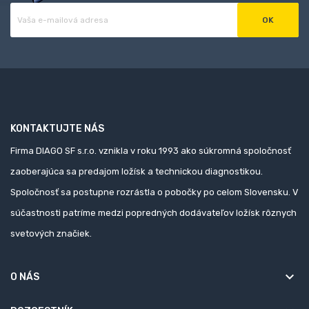
KONTAKTUJTE NÁS
Firma DIAGO SF s.r.o. vznikla v roku 1993 ako súkromná spoločnosť
zaoberajúca sa predajom ložísk a technickou diagnostikou.
Spoločnosť sa postupne rozrástla o pobočky po celom Slovensku. V
súčastnosti patríme medzi popredných dodávateľov ložísk rôznych
svetových značiek.
keyboard_arrow_down
O NÁS