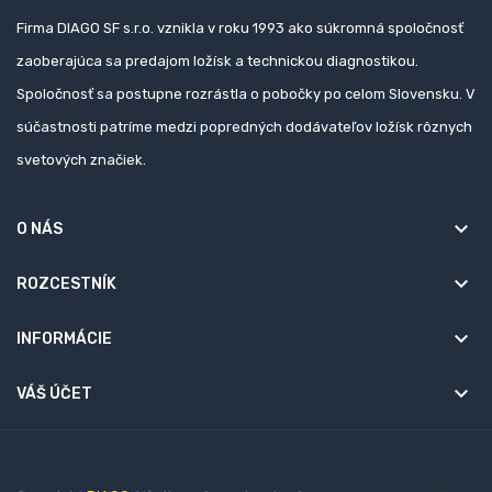
Firma DIAGO SF s.r.o. vznikla v roku 1993 ako súkromná spoločnosť
zaoberajúca sa predajom ložísk a technickou diagnostikou.
Spoločnosť sa postupne rozrástla o pobočky po celom Slovensku. V
súčastnosti patríme medzi popredných dodávateľov ložísk rôznych
svetových značiek.
keyboard_arrow_down
O NÁS
keyboard_arrow_down
ROZCESTNÍK
keyboard_arrow_down
INFORMÁCIE

VÁŠ ÚČET