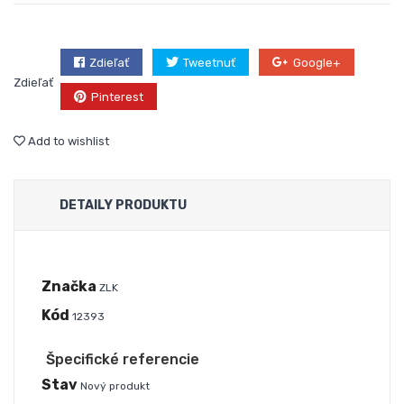
Zdieľať
Tweetnuť
Google+
Zdieľať
Pinterest
Add to wishlist
DETAILY PRODUKTU
Značka
ZLK
Kód
12393
Špecifické referencie
Stav
Nový produkt