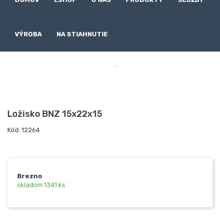
VÝROBA
NA STIAHNUTIE

Ložisko BNZ 15x22x15
Kód: 12264
Brezno
skladom 1341 ks