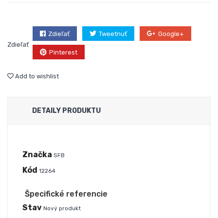
Zdieľať
Tweetnuť
Google+
Zdieľať
Pinterest
Add to wishlist
DETAILY PRODUKTU
Značka
SFB
Kód
12264
Špecifické referencie
Stav
Nový produkt