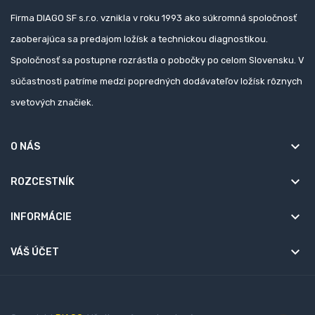
Firma DIAGO SF s.r.o. vznikla v roku 1993 ako súkromná spoločnosť
zaoberajúca sa predajom ložísk a technickou diagnostikou.
Spoločnosť sa postupne rozrástla o pobočky po celom Slovensku. V
súčastnosti patríme medzi popredných dodávateľov ložísk rôznych
svetových značiek.
keyboard_arrow_down
O NÁS
keyboard_arrow_down
ROZCESTNÍK
keyboard_arrow_down
INFORMÁCIE

VÁŠ ÚČET