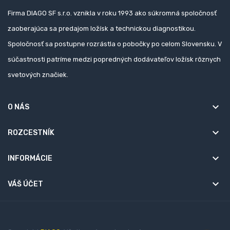
Firma DIAGO SF s.r.o. vznikla v roku 1993 ako súkromná spoločnosť
zaoberajúca sa predajom ložísk a technickou diagnostikou.
Spoločnosť sa postupne rozrástla o pobočky po celom Slovensku. V
súčastnosti patríme medzi popredných dodávateľov ložísk rôznych
svetových značiek.
keyboard_arrow_down
O NÁS
keyboard_arrow_down
ROZCESTNÍK
keyboard_arrow_down
INFORMÁCIE

VÁŠ ÚČET