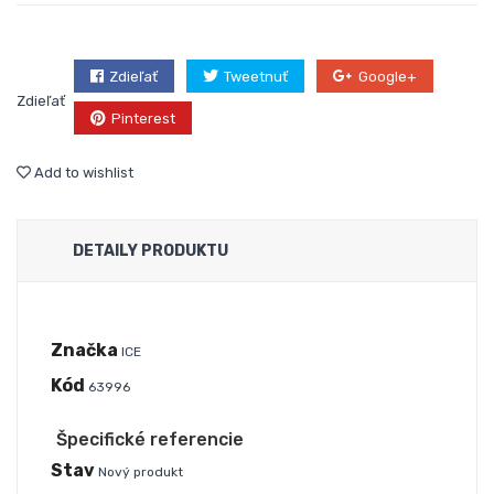
Zdieľať
Tweetnuť
Google+
Zdieľať
Pinterest
Add to wishlist
DETAILY PRODUKTU
Značka
ICE
Kód
63996
Špecifické referencie
Stav
Nový produkt